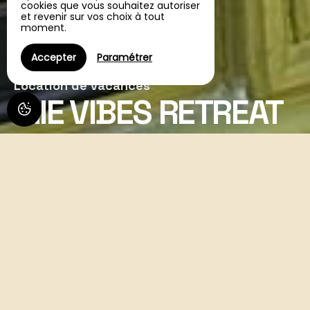
cookies que vous souhaitez autoriser
et revenir sur vos choix à tout
moment.
Accepter
Paramétrer
Location de vacances
IRIE VIBES RETREAT
Irie Vibes Retreat,
Location de vacances à
Bourganeuf
« Irie » est un argot jamaïcain qui décrit le sentiment de
paix, d'harmonie et d'ondes positives. Lorsque vous êtes «
Irie », cela signifie que vous êtes heureux et satisfait de la